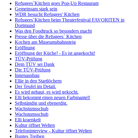
Refugees´Kitchen goes Pop-Up Restaurant
Gemeinsam stark sein
WDR besucht Refugees' Kitchen
Refugees´Kitchen beim Theaterfestival FAVORITEN in
Dortmund
Was den Foodtruck so besonders macht
Presse über die Refugees´ Kitchen
Kochen am Museumsbahnsteig
Eröffnung
Eröffnung der Küche! - Es ist angekocht!
TÜV-Prüfung
Dem TÜV sei Dank
Die TÜV-Prüfung
Innenausbau
Ellie in den Startlöchern
Der Teufel im Detail.
Es wird gebaut, es wird gekocht.
Elli bekommt einen neuen Farbmantel!
Selbständig und ebenerdig.
Wachstumsschub
Wachstumsschub
Elli kraenkelt
Kultur öffnet Welten
Telefoninterview - Kultur öffnet Welten
Buntes Treiben