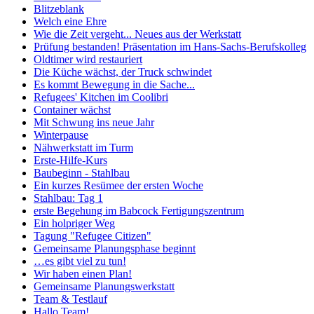
Blitzeblank
Welch eine Ehre
Wie die Zeit vergeht... Neues aus der Werkstatt
Prüfung bestanden! Präsentation im Hans-Sachs-Berufskolleg
Oldtimer wird restauriert
Die Küche wächst, der Truck schwindet
Es kommt Bewegung in die Sache...
Refugees' Kitchen im Coolibri
Container wächst
Mit Schwung ins neue Jahr
Winterpause
Nähwerkstatt im Turm
Erste-Hilfe-Kurs
Baubeginn - Stahlbau
Ein kurzes Resümee der ersten Woche
Stahlbau: Tag 1
erste Begehung im Babcock Fertigungszentrum
Ein holpriger Weg
Tagung "Refugee Citizen"
Gemeinsame Planungsphase beginnt
…es gibt viel zu tun!
Wir haben einen Plan!
Gemeinsame Planungswerkstatt
Team & Testlauf
Hallo Team!