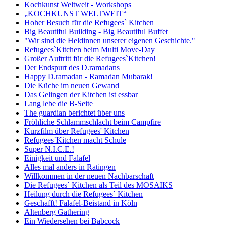
Kochkunst Weltweit - Workshops
„KOCHKUNST WELTWEIT“
Hoher Besuch für die Refugees` Kitchen
Big Beautiful Building - Big Beautiful Buffet
"Wir sind die Heldinnen unserer eigenen Geschichte."
Refugees`Kitchen beim Multi Move-Day
Großer Auftritt für die Refugees`Kitchen!
Der Endspurt des D.ramadans
Happy D.ramadan - Ramadan Mubarak!
Die Küche im neuen Gewand
Das Gelingen der Kitchen ist essbar
Lang lebe die B-Seite
The guardian berichtet über uns
Fröhliche Schlammschlacht beim Campfire
Kurzfilm über Refugees' Kitchen
Refugees`Kitchen macht Schule
Super N.I.C.E.!
Einigkeit und Falafel
Alles mal anders in Ratingen
Willkommen in der neuen Nachbarschaft
Die Refugees´ Kitchen als Teil des MOSAIKS
Heilung durch die Refugees´ Kitchen
Geschafft! Falafel-Beistand in Köln
Altenberg Gathering
Ein Wiedersehen bei Babcock