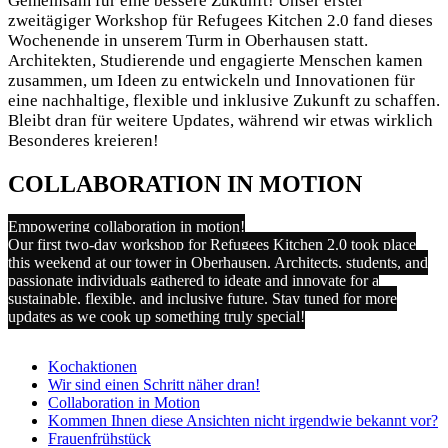
Gemeinsam für eine bessere Zukunft! Unser erster
zweitägiger Workshop für Refugees Kitchen 2.0 fand dieses
Wochenende in unserem Turm in Oberhausen statt.
Architekten, Studierende und engagierte Menschen kamen
zusammen, um Ideen zu entwickeln und Innovationen für
eine nachhaltige, flexible und inklusive Zukunft zu schaffen.
Bleibt dran für weitere Updates, während wir etwas wirklich
Besonderes kreieren!
COLLABORATION IN MOTION
Empowering collaboration in motion!
Our first two-day workshop for Refugees Kitchen 2.0 took place
this weekend at our tower in Oberhausen. Architects, students, and
passionate individuals gathered to ideate and innovate for a
sustainable, flexible, and inclusive future. Stay tuned for more
updates as we cook up something truly special!
Kochaktionen
Wir sind einen Schritt näher dran!
Collaboration in Motion
Kommen Ihnen diese Ansichten nicht irgendwie bekannt vor?
Frauenfrühstück