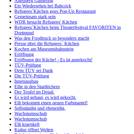
Altenberg Gathering
Ein Wiedersehen bei Babcock
Refugees´Kitchen goes Pop-Up Restaurant
Gemeinsam stark sein
WDR besucht Refugees' Kitchen
Refugees´Kitchen beim Theaterfestival FAVORITEN in
Dortmund
Was den Foodtruck so besonders macht
Presse über die Refugees´ Kitchen
Kochen am Museumsbahnsteig
Eröffnung
Eröffnung der Küche! - Es ist angekocht!
TÜV-Prüfung
Dem TÜV sei Dank
Die TÜV-Prüfung
Innenausbau
Ellie in den Startlöchern
Der Teufel im Detail.
Es wird gebaut, es wird gekocht.
Elli bekommt einen neuen Farbmantel!
Selbständig und ebenerdig.
Wachstumsschub
Wachstumsschub
Elli kraenkelt
Kultur öffnet Welten