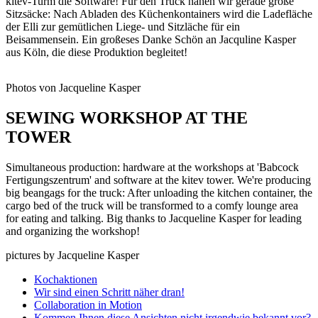
kitev
-Turm die Software! Für den Truck nähen wir gerade große
Sitzsäcke: Nach Abladen des Küchenkontainers wird die Ladefläche
der Elli zur gemütlichen Liege- und Sitzläche für ein
Beisammensein. Ein großeses Danke Schön an Jacquline Kasper
aus Köln, die diese Produktion begleitet!
Photos von Jacqueline Kasper
SEWING WORKSHOP AT THE
TOWER
Simultaneous production: hardware at the workshops at 'Babcock
Fertigungszentrum' and software at the
kitev
tower. We're producing
big beangags for the truck: After unloading the kitchen container, the
cargo bed of the truck will be transformed to a comfy lounge area
for eating and talking. Big thanks to Jacqueline Kasper for leading
and organizing the workshop!
pictures by Jacqueline Kasper
Kochaktionen
Wir sind einen Schritt näher dran!
Collaboration in Motion
Kommen Ihnen diese Ansichten nicht irgendwie bekannt vor?