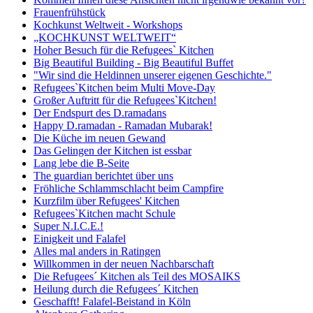
Frauenfrühstück
Kochkunst Weltweit - Workshops
„KOCHKUNST WELTWEIT“
Hoher Besuch für die Refugees` Kitchen
Big Beautiful Building - Big Beautiful Buffet
"Wir sind die Heldinnen unserer eigenen Geschichte."
Refugees`Kitchen beim Multi Move-Day
Großer Auftritt für die Refugees`Kitchen!
Der Endspurt des D.ramadans
Happy D.ramadan - Ramadan Mubarak!
Die Küche im neuen Gewand
Das Gelingen der Kitchen ist essbar
Lang lebe die B-Seite
The guardian berichtet über uns
Fröhliche Schlammschlacht beim Campfire
Kurzfilm über Refugees' Kitchen
Refugees`Kitchen macht Schule
Super N.I.C.E.!
Einigkeit und Falafel
Alles mal anders in Ratingen
Willkommen in der neuen Nachbarschaft
Die Refugees´ Kitchen als Teil des MOSAIKS
Heilung durch die Refugees´ Kitchen
Geschafft! Falafel-Beistand in Köln