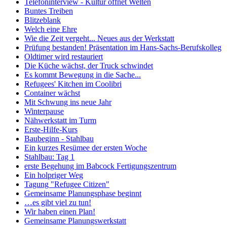
Telefoninterview - Kultur öffnet Welten
Buntes Treiben
Blitzeblank
Welch eine Ehre
Wie die Zeit vergeht... Neues aus der Werkstatt
Prüfung bestanden! Präsentation im Hans-Sachs-Berufskolleg
Oldtimer wird restauriert
Die Küche wächst, der Truck schwindet
Es kommt Bewegung in die Sache...
Refugees' Kitchen im Coolibri
Container wächst
Mit Schwung ins neue Jahr
Winterpause
Nähwerkstatt im Turm
Erste-Hilfe-Kurs
Baubeginn - Stahlbau
Ein kurzes Resümee der ersten Woche
Stahlbau: Tag 1
erste Begehung im Babcock Fertigungszentrum
Ein holpriger Weg
Tagung "Refugee Citizen"
Gemeinsame Planungsphase beginnt
…es gibt viel zu tun!
Wir haben einen Plan!
Gemeinsame Planungswerkstatt