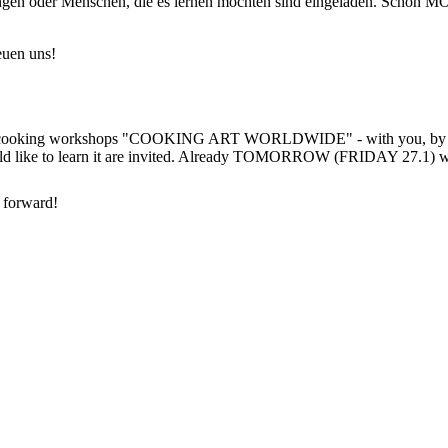
ringen oder Menschen, die es lernen möchten sind eingeladen. Schon
uen uns!
es of cooking workshops "COOKING ART WORLDWIDE" - with you, by yo
ould like to learn it are invited. Already TOMORROW (FRIDAY 27.1) we w
 forward!