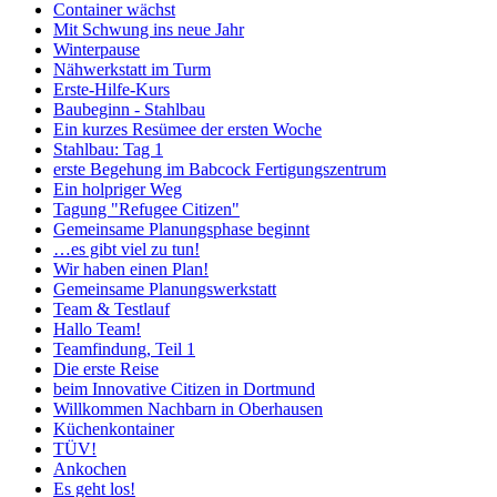
Container wächst
Mit Schwung ins neue Jahr
Winterpause
Nähwerkstatt im Turm
Erste-Hilfe-Kurs
Baubeginn - Stahlbau
Ein kurzes Resümee der ersten Woche
Stahlbau: Tag 1
erste Begehung im Babcock Fertigungszentrum
Ein holpriger Weg
Tagung "Refugee Citizen"
Gemeinsame Planungsphase beginnt
…es gibt viel zu tun!
Wir haben einen Plan!
Gemeinsame Planungswerkstatt
Team & Testlauf
Hallo Team!
Teamfindung, Teil 1
Die erste Reise
beim Innovative Citizen in Dortmund
Willkommen Nachbarn in Oberhausen
Küchenkontainer
TÜV!
Ankochen
Es geht los!