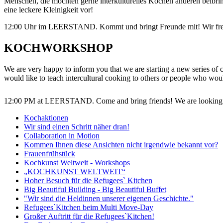
Menschen, die möchten gerne interkulturelles Kochen anderen beib
eine leckere Kleinigkeit vor!
12:00 Uhr im LEERSTAND. Kommt und bringt Freunde mit! Wir fre
KOCHWORKSHOP
We are very happy to inform you that we are starting a new seri
would like to teach intercultural cooking to others or people who w
12:00 PM at LEERSTAND. Come and bring friends! We are looking
Kochaktionen
Wir sind einen Schritt näher dran!
Collaboration in Motion
Kommen Ihnen diese Ansichten nicht irgendwie bekannt vor?
Frauenfrühstück
Kochkunst Weltweit - Workshops
„KOCHKUNST WELTWEIT“
Hoher Besuch für die Refugees` Kitchen
Big Beautiful Building - Big Beautiful Buffet
"Wir sind die Heldinnen unserer eigenen Geschichte."
Refugees`Kitchen beim Multi Move-Day
Großer Auftritt für die Refugees`Kitchen!