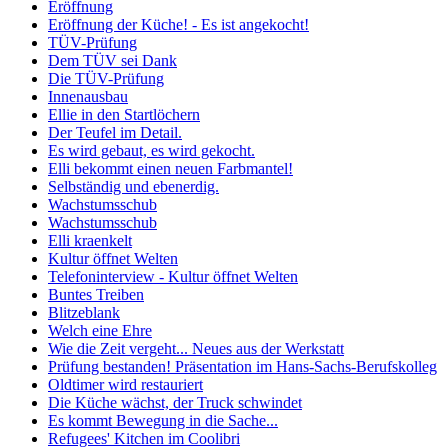
Eröffnung
Eröffnung der Küche! - Es ist angekocht!
TÜV-Prüfung
Dem TÜV sei Dank
Die TÜV-Prüfung
Innenausbau
Ellie in den Startlöchern
Der Teufel im Detail.
Es wird gebaut, es wird gekocht.
Elli bekommt einen neuen Farbmantel!
Selbständig und ebenerdig.
Wachstumsschub
Wachstumsschub
Elli kraenkelt
Kultur öffnet Welten
Telefoninterview - Kultur öffnet Welten
Buntes Treiben
Blitzeblank
Welch eine Ehre
Wie die Zeit vergeht... Neues aus der Werkstatt
Prüfung bestanden! Präsentation im Hans-Sachs-Berufskolleg
Oldtimer wird restauriert
Die Küche wächst, der Truck schwindet
Es kommt Bewegung in die Sache...
Refugees' Kitchen im Coolibri