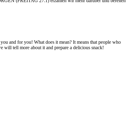
 MORGEN (FREITAG 27.1) erzählen wir mehr darüber und bereiten
u and for you! What does it mean? It means that people who
ill tell more about it and prepare a delicious snack!