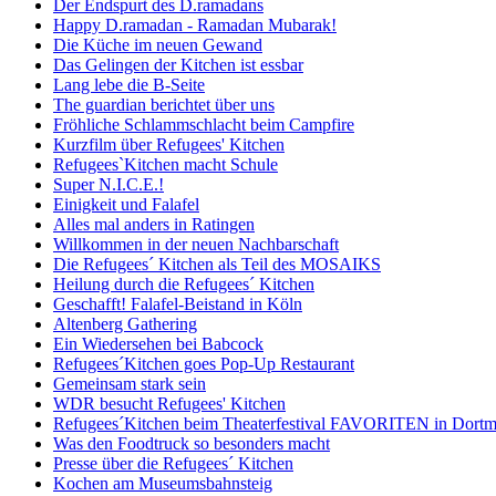
Der Endspurt des D.ramadans
Happy D.ramadan - Ramadan Mubarak!
Die Küche im neuen Gewand
Das Gelingen der Kitchen ist essbar
Lang lebe die B-Seite
The guardian berichtet über uns
Fröhliche Schlammschlacht beim Campfire
Kurzfilm über Refugees' Kitchen
Refugees`Kitchen macht Schule
Super N.I.C.E.!
Einigkeit und Falafel
Alles mal anders in Ratingen
Willkommen in der neuen Nachbarschaft
Die Refugees´ Kitchen als Teil des MOSAIKS
Heilung durch die Refugees´ Kitchen
Geschafft! Falafel-Beistand in Köln
Altenberg Gathering
Ein Wiedersehen bei Babcock
Refugees´Kitchen goes Pop-Up Restaurant
Gemeinsam stark sein
WDR besucht Refugees' Kitchen
Refugees´Kitchen beim Theaterfestival FAVORITEN in Dort
Was den Foodtruck so besonders macht
Presse über die Refugees´ Kitchen
Kochen am Museumsbahnsteig