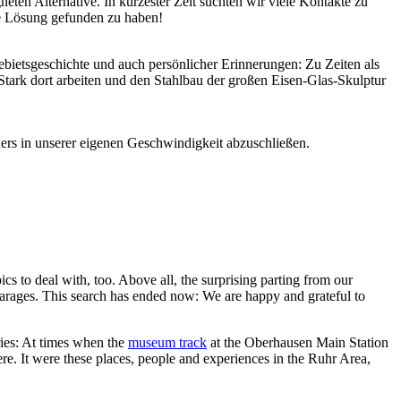
eten Alternative. In kürzester Zeit suchten wir viele Kontakte zu
ge Lösung gefunden zu haben!
gebietsgeschichte und auch persönlicher Erinnerungen: Zu Zeiten als
ark dort arbeiten und den Stahlbau der großen Eisen-Glas-Skulptur
ers in unserer eigenen Geschwindigkeit abzuschließen.
cs to deal with, too. Above all, the surprising parting from our
 garages. This search has ended now: We are happy and grateful to
ries: At times when the
museum track
at the Oberhausen Main Station
re. It were these places, people and experiences in the Ruhr Area,