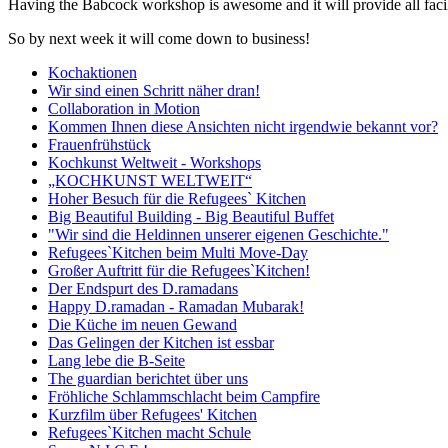
Having the Babcock workshop is awesome and it will provide all facilit
So by next week it will come down to business!
Kochaktionen
Wir sind einen Schritt näher dran!
Collaboration in Motion
Kommen Ihnen diese Ansichten nicht irgendwie bekannt vor?
Frauenfrühstück
Kochkunst Weltweit - Workshops
„KOCHKUNST WELTWEIT“
Hoher Besuch für die Refugees` Kitchen
Big Beautiful Building - Big Beautiful Buffet
"Wir sind die Heldinnen unserer eigenen Geschichte."
Refugees`Kitchen beim Multi Move-Day
Großer Auftritt für die Refugees`Kitchen!
Der Endspurt des D.ramadans
Happy D.ramadan - Ramadan Mubarak!
Die Küche im neuen Gewand
Das Gelingen der Kitchen ist essbar
Lang lebe die B-Seite
The guardian berichtet über uns
Fröhliche Schlammschlacht beim Campfire
Kurzfilm über Refugees' Kitchen
Refugees`Kitchen macht Schule