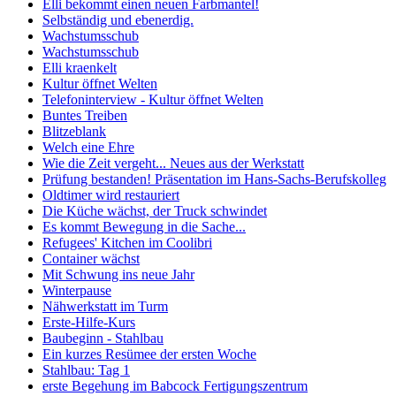
Elli bekommt einen neuen Farbmantel!
Selbständig und ebenerdig.
Wachstumsschub
Wachstumsschub
Elli kraenkelt
Kultur öffnet Welten
Telefoninterview - Kultur öffnet Welten
Buntes Treiben
Blitzeblank
Welch eine Ehre
Wie die Zeit vergeht... Neues aus der Werkstatt
Prüfung bestanden! Präsentation im Hans-Sachs-Berufskolleg
Oldtimer wird restauriert
Die Küche wächst, der Truck schwindet
Es kommt Bewegung in die Sache...
Refugees' Kitchen im Coolibri
Container wächst
Mit Schwung ins neue Jahr
Winterpause
Nähwerkstatt im Turm
Erste-Hilfe-Kurs
Baubeginn - Stahlbau
Ein kurzes Resümee der ersten Woche
Stahlbau: Tag 1
erste Begehung im Babcock Fertigungszentrum