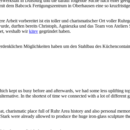
rwerkstatt in Duisburg und die darauf folgende Suche nach einer geeign
 mit dem Babcock Fertigungszentrum in Oberhausen eine so kruzfristi
e Arbeit vorbereitet ist ein toller und charismatischer Ort voller Ruhr
e, durften bereits Christoph, Agnieszka und das Team von Ateliers St
iet, weshalb wir
kitev
gegründet haben.
e erdenklichen Möglichkeiten haben um den Stahlbau des Küchencontain
ich kept us busy before and afterwards, we had some less uplifting topi
lternative. In the shortest of time we connected with a lot of different
eat, charismatic place full of Ruhr Area history and also personal memo
tark were already allowed to produce the huge iron-glass sculpture the