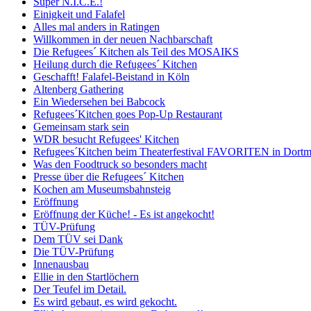
Super N.I.C.E.!
Einigkeit und Falafel
Alles mal anders in Ratingen
Willkommen in der neuen Nachbarschaft
Die Refugees´ Kitchen als Teil des MOSAIKS
Heilung durch die Refugees´ Kitchen
Geschafft! Falafel-Beistand in Köln
Altenberg Gathering
Ein Wiedersehen bei Babcock
Refugees´Kitchen goes Pop-Up Restaurant
Gemeinsam stark sein
WDR besucht Refugees' Kitchen
Refugees´Kitchen beim Theaterfestival FAVORITEN in Dort
Was den Foodtruck so besonders macht
Presse über die Refugees´ Kitchen
Kochen am Museumsbahnsteig
Eröffnung
Eröffnung der Küche! - Es ist angekocht!
TÜV-Prüfung
Dem TÜV sei Dank
Die TÜV-Prüfung
Innenausbau
Ellie in den Startlöchern
Der Teufel im Detail.
Es wird gebaut, es wird gekocht.