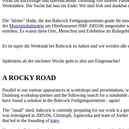
voran die kurzfristige und überraschende Trennung von unserer Partne
Werkstätten. Die Suche hat nun ein Ende: Wir sind froh und dankbar
Die "kleine" Halle, die das Babcock Fertigungszentrum grade für unser
der
Museumsbahnsteig
am Oberhausener HBF 2005/06 umgestaltet wurd
erstellen. Es waren diese Orte, Menschen und Erlebnisse im Ruhrgeb
Es ist super die Werkstatt bei Babcock zu haben und wir werden all
Spätestens ab der nächsten Woche geht es also ans Eingemachte!
A ROCKY ROAD
Parallel to our various appearances at workshops and presentations, wh
Duisburg workshop-partner and the following search for a suitabable a
have found a solution in the Babcock Fertigungszentrum - again!
The "small" shed, babcock is currently preparing for our work is a gr
was redesigned in 2005/06, Christoph, Agnieszka and team of Atelier S
that led to the founding of
kitev
.