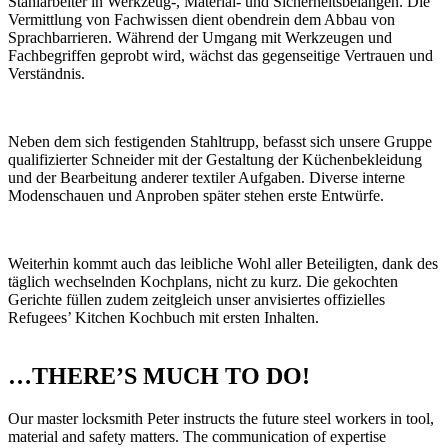
Stahlarbeiter in Werkzeug-, Material- und Sicherheitsbelangen. Die
Vermittlung von Fachwissen dient obendrein dem Abbau von
Sprachbarrieren. Während der Umgang mit Werkzeugen und
Fachbegriffen geprobt wird, wächst das gegenseitige Vertrauen und
Verständnis.
Neben dem sich festigenden Stahltrupp, befasst sich unsere Gruppe
qualifizierter Schneider mit der Gestaltung der Küchenbekleidung
und der Bearbeitung anderer textiler Aufgaben. Diverse interne
Modenschauen und Anproben später stehen erste Entwürfe.
Weiterhin kommt auch das leibliche Wohl aller Beteiligten, dank des
täglich wechselnden Kochplans, nicht zu kurz. Die gekochten
Gerichte füllen zudem zeitgleich unser anvisiertes offizielles
Refugees’ Kitchen Kochbuch mit ersten Inhalten.
…THERE’S MUCH TO DO!
Our master locksmith Peter instructs the future steel workers in tool,
material and safety matters. The communication of expertise