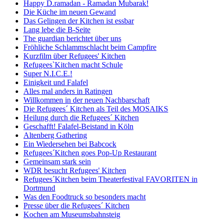
Happy D.ramadan - Ramadan Mubarak!
Die Küche im neuen Gewand
Das Gelingen der Kitchen ist essbar
Lang lebe die B-Seite
The guardian berichtet über uns
Fröhliche Schlammschlacht beim Campfire
Kurzfilm über Refugees' Kitchen
Refugees`Kitchen macht Schule
Super N.I.C.E.!
Einigkeit und Falafel
Alles mal anders in Ratingen
Willkommen in der neuen Nachbarschaft
Die Refugees´ Kitchen als Teil des MOSAIKS
Heilung durch die Refugees´ Kitchen
Geschafft! Falafel-Beistand in Köln
Altenberg Gathering
Ein Wiedersehen bei Babcock
Refugees´Kitchen goes Pop-Up Restaurant
Gemeinsam stark sein
WDR besucht Refugees' Kitchen
Refugees´Kitchen beim Theaterfestival FAVORITEN in
Dortmund
Was den Foodtruck so besonders macht
Presse über die Refugees´ Kitchen
Kochen am Museumsbahnsteig