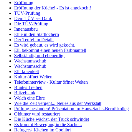
Eröffnung
Eröffnung der Küche! - Es ist angekocht!
TÜV-Prüfung
Dem TÜV sei Dank
Die TÜV-Prüfung
Innenausbau
Ellie in den Startlöchern
Der Teufel im Detail.
Es wird gebaut, es wird gekocht.
Elli bekommt einen neuen Farbmantel!
Selbständig und ebenerdig.
Wachstumsschub
Wachstumsschub
Elli kraenkelt
Kultur öffnet Welten
Telefoninterview - Kultur öffnet Welten
Buntes Treiben
Blitzeblank
Welch eine Ehre
Wie die Zeit vergeht... Neues aus der Werkstatt
Prüfung bestanden! Präsentation im Hans-Sachs-Berufskolleg
Oldtimer wird restauriert
Die Küche wächst, der Truck schwindet
Es kommt Bewegung in die Sache...
Refugees' Kitchen im Coolibri