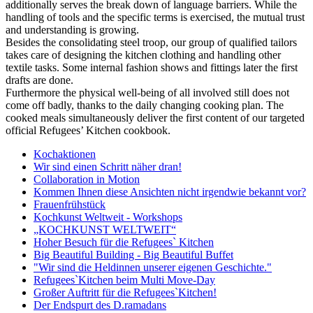
additionally serves the break down of language barriers. While the
handling of tools and the specific terms is exercised, the mutual trust
and understanding is growing.
Besides the consolidating steel troop, our group of qualified tailors
takes care of designing the kitchen clothing and handling other
textile tasks. Some internal fashion shows and fittings later the first
drafts are done.
Furthermore the physical well-being of all involved still does not
come off badly, thanks to the daily changing cooking plan. The
cooked meals simultaneously deliver the first content of our targeted
official Refugees’ Kitchen cookbook.
Kochaktionen
Wir sind einen Schritt näher dran!
Collaboration in Motion
Kommen Ihnen diese Ansichten nicht irgendwie bekannt vor?
Frauenfrühstück
Kochkunst Weltweit - Workshops
„KOCHKUNST WELTWEIT“
Hoher Besuch für die Refugees` Kitchen
Big Beautiful Building - Big Beautiful Buffet
"Wir sind die Heldinnen unserer eigenen Geschichte."
Refugees`Kitchen beim Multi Move-Day
Großer Auftritt für die Refugees`Kitchen!
Der Endspurt des D.ramadans