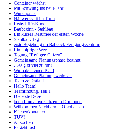
Container wächst
Mit Schwung ins neue Jahr
Winterpause
Nähwerkstatt im Turm
Erste-Hilfe-Kurs
Baubeginn - Stahlbau
Ein kurzes Resümee der ersten Woche
Stahlbau: Tag 1
erste Begehung im Babcock Fertigungszentrum
Ein holpriger Weg
Tagung "Refugee Citizen"
Gemeinsame Planungsphase beginnt
…es gibt viel zu tun!
Wir haben einen Plan!
Gemeinsame Planungswerkstatt
Team & Testlauf
Hallo Team!
Teamfindung, Teil 1
Die erste Reise
beim Innovative Citizen in Dortmund
Willkommen Nachbarn in Oberhausen
Küchenkontainer
TÜV!
Ankochen
Es geht los!